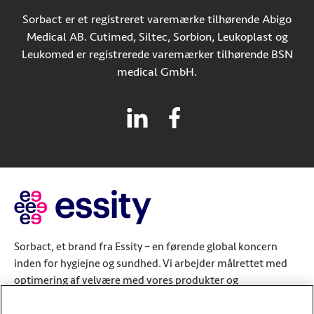
Sorbact er et registreret varemærke tilhørende Abigo
Medical AB. Cutimed, Siltec, Sorbion, Leukoplast og
Leukomed er registrerede varemærker tilhørende BSN
medical GmbH.
Sorbact, et brand fra Essity – en førende global koncern
inden for hygiejne og sundhed. Vi arbejder målrettet med
optimering af velvære med vores produkter og
serviceløsninger. Vi er repræsenteret i cirka 150 lande med
de førende globale brands TENA og Tork samt andre stærke