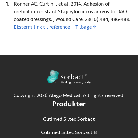
Ronner AC, Curtin J, et al. 2014. Adhesion of
meticillin-resistant Staphylococcus aureus to DACC-
coated dressings. J Wound Care. 23(10):484, 486-488.
Eksternt link til reference
1 (Åbner i ny fane)
Tilbage
Copyright 2026 Abigo Medical. All rights reserved.
Produkter
Cutimed Siltec Sorbact
Cutimed Siltec Sorbact B