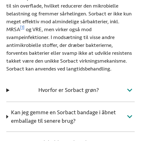
til sin overflade, hvilket reducerer den mikrobielle
belastning og fremmer sårhelingen. Sorbact er ikke kun
meget effektiv mod almindelige sårbakterier, inkl.
Se referenceoplysninger
[1]
MRSA
og VRE, men virker også mod
svampeinfektioner. I modsætning til visse andre
antimikrobielle stoffer, der dræber bakterierne,
forventes bakterier eller svamp ikke at udvikle resistens
takket være den unikke Sorbact virkningsmekanisme.
Sorbact kan anvendes ved langtidsbehandling.
Hvorfor er Sorbact grøn?
Kan jeg gemme en Sorbact bandage i åbnet
emballage til senere brug?