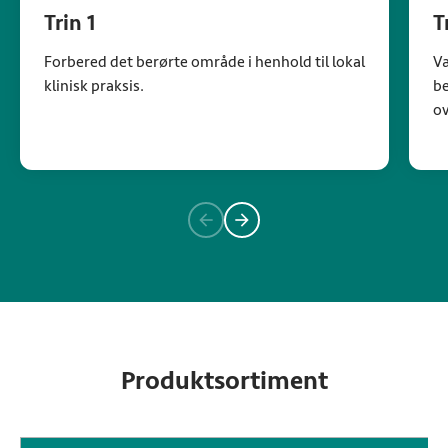
Trin 1
T
Forbered det berørte område i henhold til lokal
Væ
klinisk praksis.
be
ov
Produktsortiment