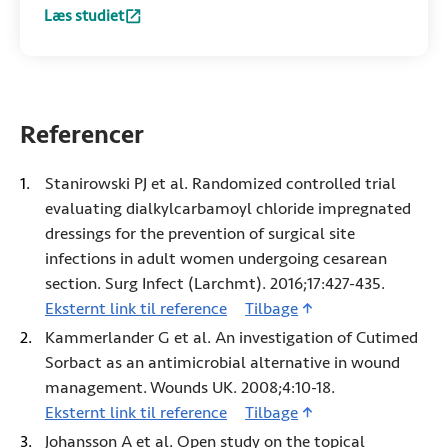
Læs studiet
:
Open study on the topical treatment of interdigital fungal 
Referencer
Stanirowski PJ et al. Randomized controlled trial
evaluating dialkylcarbamoyl chloride impregnated
dressings for the prevention of surgical site
infections in adult women undergoing cesarean
section. Surg Infect (Larchmt). 2016;17:427-435.
Eksternt link til reference
1 (Åbner i ny fane)
Tilbage
Kammerlander G et al. An investigation of Cutimed
Sorbact as an antimicrobial alternative in wound
management. Wounds UK. 2008;4:10-18.
Eksternt link til reference
2 (Åbner i ny fane)
Tilbage
Johansson A et al. Open study on the topical