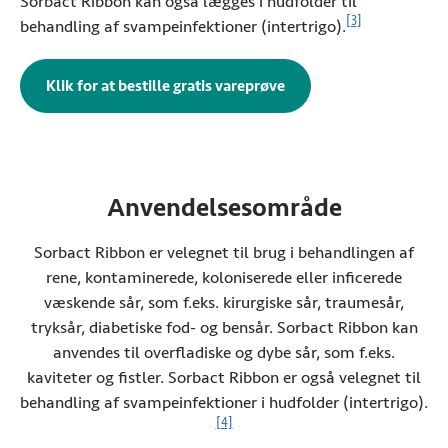
Sorbact Ribbon kan også lægges i hudfolder til
Se referenceopl
[3]
behandling af svampeinfektioner (intertrigo).
Klik for at bestille gratis vareprøve
(Åbner i ny fane)
Anvendelsesområde
Sorbact Ribbon er velegnet til brug i behandlingen af
rene, kontaminerede, koloniserede eller inficerede
væskende sår, som f.eks. kirurgiske sår, traumesår,
tryksår, diabetiske fod- og bensår. Sorbact Ribbon kan
anvendes til overfladiske og dybe sår, som f.eks.
kaviteter og fistler. Sorbact Ribbon er også velegnet til
behandling af svampeinfektioner i hudfolder (intertrigo).
Se referenceoplysninger
[4]