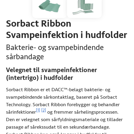
Sorbact Ribbon
Svampeinfektion i hudfolder
Bakterie- og svampebindende
sårbandage
Velegnet til svampeinfektioner
(intertrigo) i hudfolder
Sorbact Ribbon er et DACC™-belagt bakterie- og
svampebindende sårkontaktlag, baseret på Sorbact
Technology. Sorbact Ribbon forebygger og behandler
Se referenceoplysninger
Se referenceoplysninger
[1]
[2]
sårinfektioner
og fremmer sårhelingsprocessen.
Den er velegnet som sårfyldningsmateriale og tillader
passage af sårekssudat til en sekundærbandage.