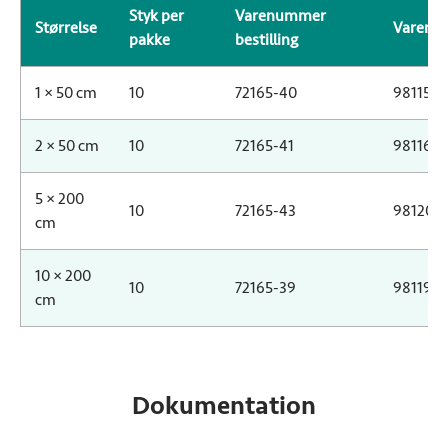
Styk per
Varenummer
Størrelse
Varenu
pakke
bestilling
Produktdata for Sorbact Ribbon
1 × 50 cm
10
72165-40
98115-1
2 × 50 cm
10
72165-41
98116-1
5 × 200
10
72165-43
98120
cm
10 × 200
10
72165-39
98119
cm
Dokumentation