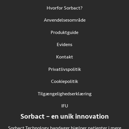
Hvorfor Sorbact?
Anvendelsesområde
Produktguide
Evidens
Kontakt
Privatlivspolitik
Cookiepolitik
Tilgængelighedserklæring
IFU
(Åbner i ny fane)
Sorbact – en unik innovation
Sorbact Technology bandager hjælper patienter i mere