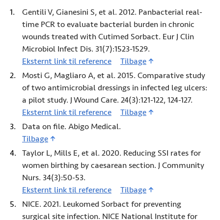
Gentili V, Gianesini S, et al. 2012. Panbacterial real-
time PCR to evaluate bacterial burden in chronic
wounds treated with Cutimed Sorbact. Eur J Clin
Microbiol Infect Dis. 31(7):1523-1529.
Eksternt link til reference
1 (Åbner i ny fane)
Tilbage
Mosti G, Magliaro A, et al. 2015. Comparative study
of two antimicrobial dressings in infected leg ulcers:
a pilot study. J Wound Care. 24(3):121-122, 124-127.
Eksternt link til reference
2 (Åbner i ny fane)
Tilbage
Data on file. Abigo Medical.
Tilbage
Taylor L, Mills E, et al. 2020. Reducing SSI rates for
women birthing by caesarean section. J Community
Nurs. 34(3):50-53.
Eksternt link til reference
4 (Åbner i ny fane)
Tilbage
NICE. 2021. Leukomed Sorbact for preventing
surgical site infection. NICE National Institute for