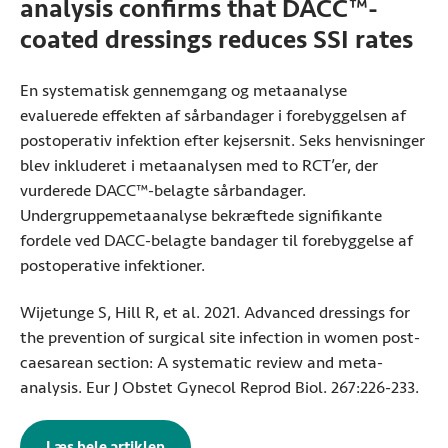
analysis confirms that DACC™-
coated dressings reduces SSI rates
En systematisk gennemgang og metaanalyse
evaluerede effekten af sårbandager i forebyggelsen af
postoperativ infektion efter kejsersnit. Seks henvisninger
blev inkluderet i metaanalysen med to RCT’er, der
vurderede DACC™-belagte sårbandager.
Undergruppemetaanalyse bekræftede signifikante
fordele ved DACC-belagte bandager til forebyggelse af
postoperative infektioner.
Wijetunge S, Hill R, et al. 2021. Advanced dressings for
the prevention of surgical site infection in women post-
caesarean section: A systematic review and meta-
analysis. Eur J Obstet Gynecol Reprod Biol. 267:226-233.
Læs hele artiklen
og metaanalysen, som evaluerede effekten