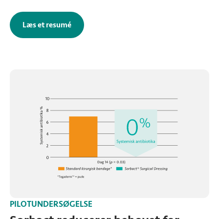
Læs et resumé
af den randomiserede kontrollerede undersø
PILOTUNDERSØGELSE