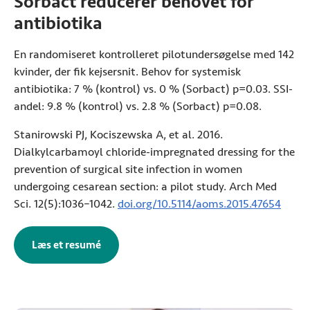
Sorbact reducerer behovet for
antibiotika
En randomiseret kontrolleret pilotundersøgelse med 142
kvinder, der fik kejsersnit. Behov for systemisk
antibiotika: 7 % (kontrol) vs. 0 % (Sorbact) p=0.03. SSI-
andel: 9.8 % (kontrol) vs. 2.8 % (Sorbact) p=0.08.
Stanirowski PJ, Kociszewska A, et al. 2016.
Dialkylcarbamoyl chloride-impregnated dressing for the
prevention of surgical site infection in women
undergoing cesarean section: a pilot study. Arch Med
Sci. 12(5):1036–1042.
doi.org/10.5114/aoms.2015.47654
(Åbne
Læs et resumé
af pilotundersøgelsen (Åbner i ny fane)