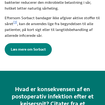
bakterier reducerer den mikrobielle belastning i sår,
hvilket letter naturlig sårheling.
Eftersom Sorbact bandager ikke afgiver aktive stoffer til
Se referenceoplysninger
[3]
såret
, kan de anvendes lige fra begyndelsen til alle
patienter, på kort sigt eller til langtidsbehandling af
allerede inficerede sår.
Læs mere om Sorbact
Hvad er konsekvensen af en
postoperativ infektion efter et
kejsersnit? Citater fra et