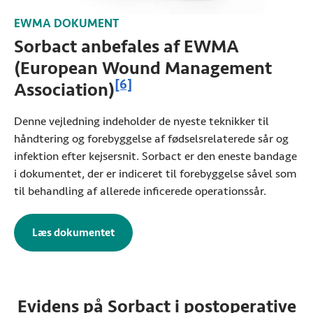
EWMA
DOKUMENT
Sorbact anbefales af
EWMA
(European Wound Management
Se referenceoplysninger
[6]
Association)
Denne vejledning indeholder de nyeste teknikker til
håndtering og forebyggelse af fødselsrelaterede sår og
infektion efter kejsersnit. Sorbact er den eneste bandage
i dokumentet, der er indiceret til forebyggelse såvel som
til behandling af allerede inficerede operationssår.
Læs dokumentet
fra
EWMA
(Åbner i ny fane)
Evidens på Sorbact i postoperative