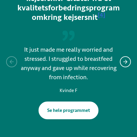
kvalitetsforbedringsprogram
Se referenc
[4]
omkring kejsersnit
It just made me really worried and
I had 
stressed. I struggled to breastfeed
look a
anyway and gave up while recovering
t
from infection.
appoin
of ant
Kvinde F
but
Se hele programmet
om kvalitetsforbedring