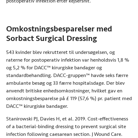
postoperativ infektion efter kejsersnit.
Omkostningsbesparelser med
Sorbact Surgical Dressing
543 kvinder blev rekrutteret til undersøgelsen, og
raterne for postoperativ infektion var henholdsvis 1,8 %
og 5,2 % for DACC™ kirurgiske bandager og
standardbehandling. DACC-gruppen™ havde seks færre
ambulante besøg og 33 færre hospitalsdage. Der blev
anvendt britiske enhedsomkostninger, hvilket gav en
omkostningsbesparelse på £ 119 (57,6 %) pr. patient med
DACC™ kirurgiske bandager.
Stanirowski PJ, Davies H, et al. 2019. Cost-effectiveness
of a bacterial-binding dressing to prevent surgical site
infection following caesarean section. J Wound Care.