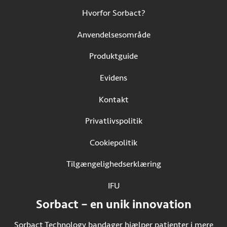
Hvorfor Sorbact?
Anvendelsesområde
Produktguide
Evidens
Kontakt
Privatlivspolitik
Cookiepolitik
Tilgængelighedserklæring
IFU
(Åbner i ny fane)
Sorbact – en unik innovation
Sorbact Technology bandager hjælper patienter i mere