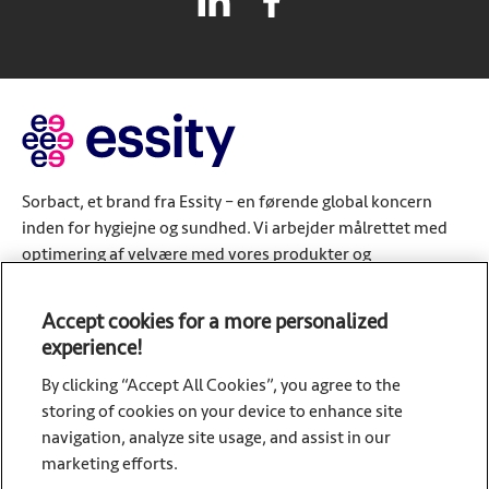
Sorbact, et brand fra Essity – en førende global koncern
inden for hygiejne og sundhed. Vi arbejder målrettet med
optimering af velvære med vores produkter og
serviceløsninger. Vi er repræsenteret i cirka 150 lande med
de førende globale brands TENA og Tork samt andre stærke
Accept cookies for a more personalized
brands som Actimove, Cutimed, JOBST, Knix, Leukoplast,
experience!
Libero, Libresse, Modibodi, Lotus, Nosotras, Saba, Tempo,
By clicking “Accept All Cookies”, you agree to the
TOM Organic og Zewa. Essity har omkring 36.000
storing of cookies on your device to enhance site
medarbejdere. Nettoomsætningen i 2024 beløb sig til cirka
navigation, analyze site usage, and assist in our
SEK 146 mia. (EUR 13 mia.). Virksomhedens hovedsæde er
marketing efforts.
beliggende i Stockholm i Sverige, og Essity er registreret på