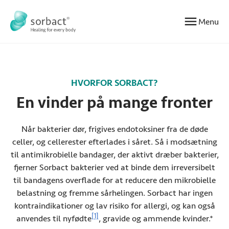
Gå til indhold
Menu
HVORFOR SORBACT?
En vinder på mange fronter
Når bakterier dør, frigives endotoksiner fra de døde
celler, og cellerester efterlades i såret. Så i modsætning
til antimikrobielle bandager, der aktivt dræber bakterier,
fjerner Sorbact bakterier ved at binde dem irreversibelt
til bandagens overflade for at reducere den mikrobielle
belastning og fremme sårhelingen. Sorbact har ingen
kontraindikationer og lav risiko for allergi, og kan også
Se referenceoplysninger
[1]
anvendes til nyfødte
, gravide og ammende kvinder.*